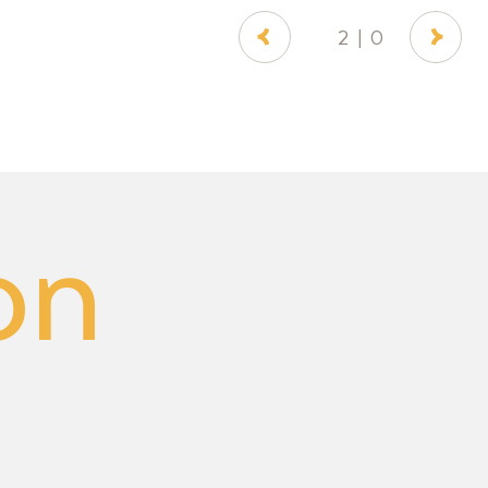
2
0
on