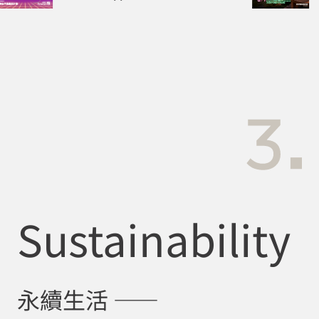
Run the Rhythm,
T
Mate!》
旅
Sustainability
永續生活 ——