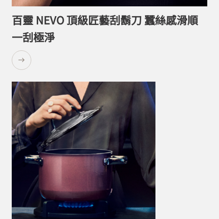
百靈 NEVO 頂級匠藝刮鬍刀 蠶絲感滑順
一刮極淨