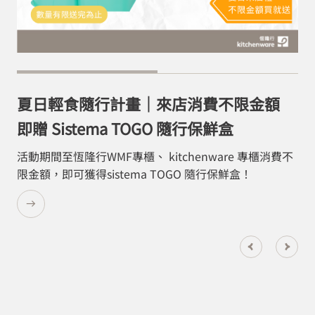
夏日輕食隨行計畫｜來店消費不限金額
德國百靈推一體成形流線極致新作 NEVO
即贈 Sistema TOGO 隨行保鮮盒
獨家進駐恆隆行百貨專櫃的旗艦新機「BRAUN NEVO
15010CC/11000CC諧振音波電鬍刀」首次在台上市。
活動期間至恆隆行WMF專櫃、 kitchenware 專櫃消費不
限金額，即可獲得sistema TOGO 隨行保鮮盒！