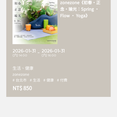
zonezone《初春・正
念・瑜光：Spring ·
Flow · Yoga》
2026-01-31
2026-01-31
~
(六) 14:00
(六) 16:00
生活、健康
zonezone
台北市
生活
健康
付費
NT$ 850