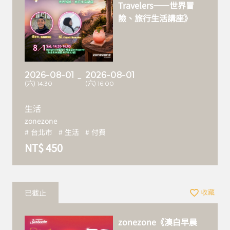
Travelers——世界冒
險、旅行生活講座》
2026-08-01
2026-08-01
~
(六) 14:30
(六) 16:00
生活
zonezone
台北市
生活
付費
NT$ 450
已截止
收藏
zonezone《澳白早晨