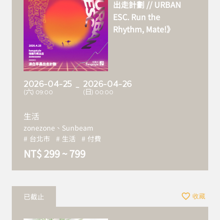
出走計劃 // URBAN
ESC. Run the
Rhythm, Mate!》
2026-04-25
2026-04-26
~
(六) 09:00
(日) 00:00
生活
zonezone、Sunbeam
台北市
生活
付費
NT$ 299 ~ 799
已截止
收藏