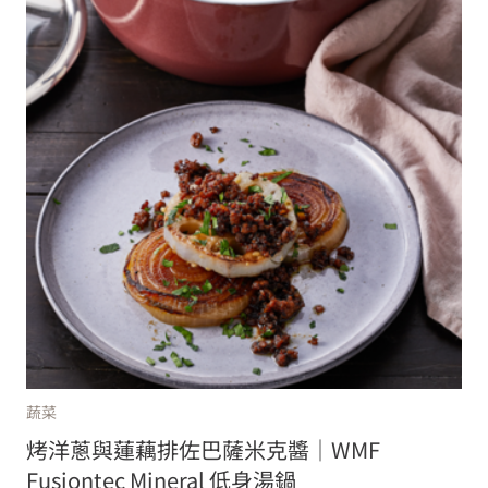
蔬菜
烤洋蔥與蓮藕排佐巴薩米克醬｜WMF
Fusiontec Mineral 低身湯鍋