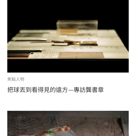
焦點人物
把球丟到看得見的遠方—專訪龔書章