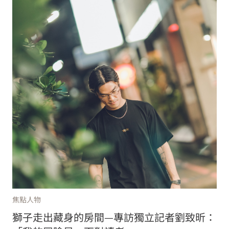
焦點人物
獅子走出藏身的房間—專訪獨立記者劉致昕：