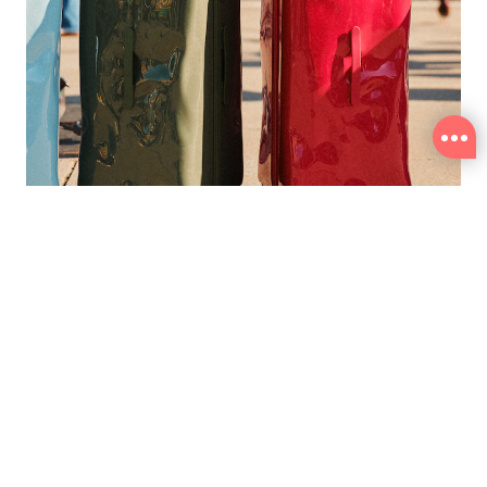
找生活
找好物
找服務
恆隆行家TALK
Crash Baggage 行李箱上的凹痕可不是隨便亂
凹的！