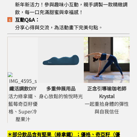
新年新活力！參與趣味小互動，親手調製一款精緻調
飲，每一口充滿甜蜜與幸福感！
互動Q&A：
分享心得與交流，為活動畫下完美句點
。
纖活調飲DIY
多重伸展用品
正念引導瑜珈老師
活力綠拿鐵、
身心放鬆的愉悅時光
Krystal
藍莓奇亞籽優
一起
重拾身體的彈性
格、Super冷
與自我信任
壓果汁
＊部分飲品含有堅果（綠拿鐵）；優格、奇亞籽（優