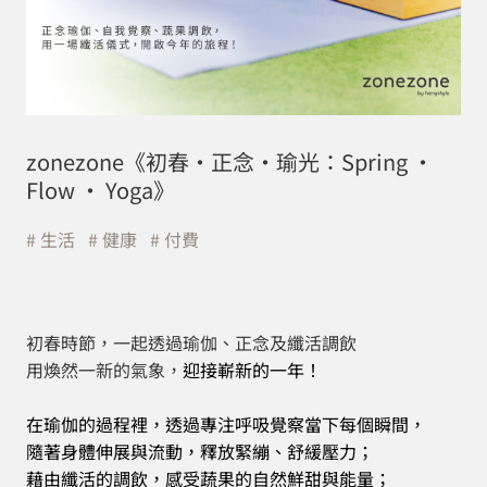
zonezone《初春・正念・瑜光：Spring ·
Flow · Yoga》
生活
健康
付費
初春時節，一起透過瑜伽、正念及纖活調飲
用煥然一新的氣象，
迎接嶄新的一年！
在瑜伽的過程裡，透過專注呼吸覺察當下每個瞬間，
隨著身體伸展與流動，釋放緊繃、舒緩壓力；
藉由纖活的調飲，感受蔬果的自然鮮甜與能量；