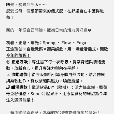
味
覺、觸覺到呼吸……
感受從每一個
細節帶來的儀式感，在舒適自在中獲得滋
養！
新的一年從自己開始，擁抱日常的活力與好運❤️
初春・正念・瑜光：Spring · Flow · Yoga
正念瑜伽×自我覺察×蔬果調飲，用一場纖活儀式，開啟
今年的旅程！
😌
正念呼吸｜
專注當下每一次呼吸，覺察身體與情緒流
動，放鬆身心，提升專注力與內在平靜。
🧘
流動瑜伽
｜
從呼吸開始引導身體自然流動，結合伸展
與柔軟動作，釋放緊繃與壓力，喚醒能量。
🌈
纖活調飲
｜
纖活
飲品DIY
（隨機）
：活力綠拿鐵、藍莓
奇亞籽優格、Super冷壓果汁，用原型食材的鮮甜為今年
注入
滿滿能量
！
「藉由瑜伽與正念，為你的2026帶來最療癒的開始！」