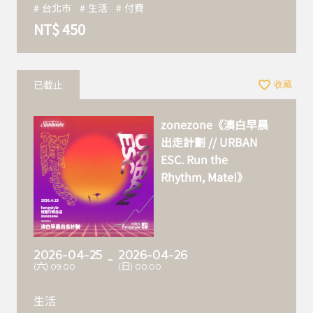
台北市
生活
付費
NT$ 450
已截止
收藏
zonezone《澳白早晨
出走計劃 // URBAN
ESC. Run the
Rhythm, Mate!》
2026-04-25
2026-04-26
~
(六) 09:00
(日) 00:00
生活