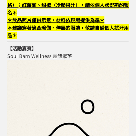
格）；紅蘿蔔、甜椒（冷壓果汁），請依個人狀況斟酌報
名＊
＊飲品照片僅供示意，材料依現場提供為準＊
＊建議穿著適合瑜伽、伸展的服裝，敬請自備個人拭汗用
品＊
【活動嘉賓】
Soul Barn Wellness 靈魂聚落