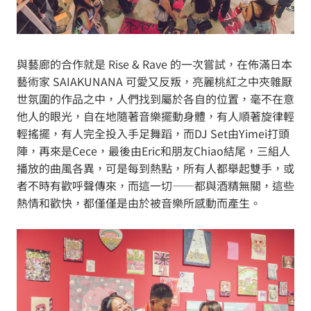
與藝廊的合作就是 Rise & Rave 的一次嘗試，在佈滿日本
藝術家 SAIAKUNANA 可愛又反叛，亮麗桃紅之中夾雜厭
世氛圍的作品之中，人們找到屬於各自的位置，毫不在意
他人的眼光，自在地隨著音樂擺動身體，有人順著旋律輕
輕搖擺，有人完全投入手足舞蹈，而DJ Set由Yimei打頭
陣，再來是Cece，最後由Eric和朋友Chiao結尾，三組人
播放的曲風各異，可是每到熱點，所有人都舉起雙手，或
者不時有歡呼聲傳來，而這一切——都與酒精無關，這些
熱情和歡快，都僅僅是由於被音樂所感動而產生。