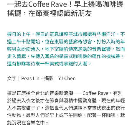
一起去Coffee Rave！早上邊喝咖啡邊
搖擺，在節奏裡認識新朋友
週日的上午，假日的氣息讓整座城市都還有些懶洋洋，不
過上午十點開始，位在東區的藝廊奇想會，打扮入時的年
輕男女紛紛湧入，地下室隱約傳來躁動的音樂聲響，然而
走入藝廊，先傳入耳朵的是義式咖啡機的運作的機械聲，
還有排隊等待來一杯美式或拿鐵的人潮。
文字｜Peas Lin、攝影｜YJ Chen
這是正席捲全台北的音樂新浪潮——Coffee Rave，有別
於過去入夜之後才在節奏與酒精中擺動身體，現在的年輕
人不當夜貓子了，這個世代人們選擇不當晝伏夜出的夜行
性動物，晨型人們從早上或下午開始，配著一杯咖啡，就
能沉浸在音樂之中。