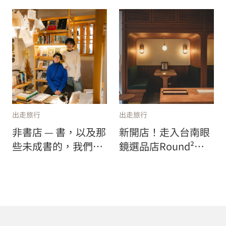
出走旅行
出走旅行
非書店 — 書，以及那
新開店！走入台南眼
些未成書的，我們都
鏡選品店Round²
還在探尋的路上
Space – CLASSIC，
在老電影的空間氛圍
中，與經典眼鏡和珍
藏老件相遇