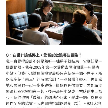
Q：在設計這條路上，您嘗試做過哪些冒險？
我一直覺得設計不只是蓋好一棟房子就結束，它應該是一
個啟動器。我在2009年第一次受邀去尼泊爾蓋一座醫療
小站，但我不想讓這個機會最終只完結在一個小屋子，所
以我多花了兩三年的時間培訓了一些台灣年輕人，再到當
地和居民們一起一步步建造，這個過程很重要，才能讓空
間跟社區緊密綁在一起，後來那座小站成了村落的生活核
心，我們也把「義築」的想法帶回來，變成一個可以長期
運作至今的協會。我也冒險挑戰過體制（笑）。921大地