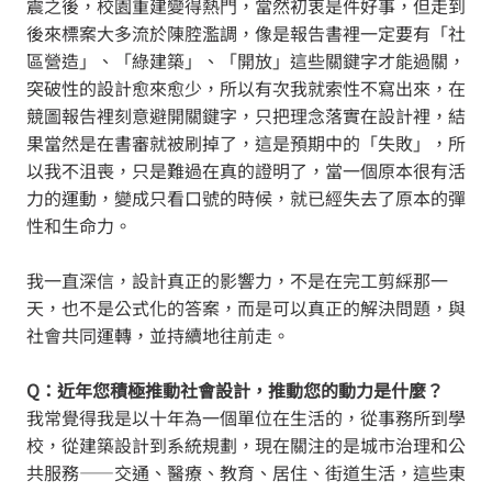
震之後，校園重建變得熱門，當然初衷是件好事，但走到
後來標案大多流於陳腔濫調，像是報告書裡一定要有「社
區營造」、「綠建築」、「開放」這些關鍵字才能過關，
突破性的設計愈來愈少，所以有次我就索性不寫出來，在
競圖報告裡刻意避開關鍵字，只把理念落實在設計裡，結
果當然是在書審就被刷掉了，這是預期中的「失敗」，所
以我不沮喪，只是難過在真的證明了，當一個原本很有活
力的運動，變成只看口號的時候，就已經失去了原本的彈
性和生命力。
我一直深信，設計真正的影響力，不是在完工剪綵那一
天，也不是公式化的答案，而是可以真正的解決問題，與
社會共同運轉，並持續地往前走。
Q：近年您積極推動社會設計，推動您的動力是什麼？
我常覺得我是以十年為一個單位在生活的，從事務所到學
校，從建築設計到系統規劃，現在關注的是城市治理和公
共服務——交通、醫療、教育、居住、街道生活，這些東