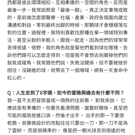
西都是彼此環環相扣、互相牽連的。空間的角色，反而是
最後一步，我常說那是「最後一腳」。真正決定事情成敗
的，是前端怎麼跟醫療、社福、產業、政府各個面向建立
溝通和對話，等到最終出腳的時候，那顆球才會穩穩落在
對的位置。過程裡，我特別喜歡找那種在單一領域特別專
注、甚至尖銳的年輕人，跟我一起走，因為他們的球常常
丟得很遠、很野，我的角色就是幫他們看到球在哪裡、告
訴他們路可以怎麼走得到，但是我不會想去削磨掉他們的
銳氣或稜角。我常跟他們說，失敗沒關係，但不要被挫折
困住，沒踢進的球，就帶去下一個場域，總有一天會命中
紅心的。
Q：人生走到了6字頭，如今的冒險與過去有什麼不同？
我一直不太把冒險當成一頭熱的往前衝， 對我來說， 它
應該是有準備的。你要先看清問題、盤整好關係，甚至把
可能的風險放進口袋，然後才出手， 出手的那一下要很
乾脆，就像做設計的亮點往往只要出一刀，那一刀不是為
了耍帥， 而是很精準的， 像是把一顆光球丟到很遠的地