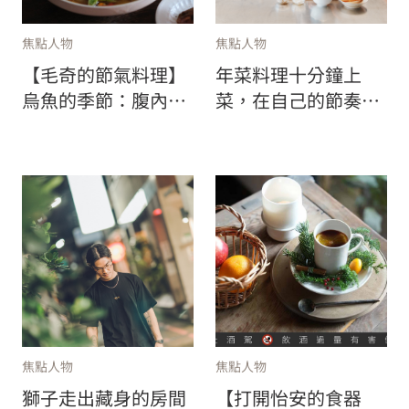
焦點人物
焦點人物
【毛奇的節氣料理】
年菜料理十分鐘上
烏魚的季節：腹內二
菜，在自己的節奏裡
吃與加了抱子芥菜的
過年—專訪飲食作家
花膠雞湯
盧怡安
焦點人物
焦點人物
獅子走出藏身的房間
【打開怡安的食器