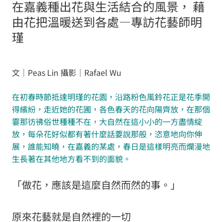
在嘉義種出花與生活結合的風景， 藉
由花把溫暖送到各處—專訪花藝師明
瑾
文｜Peas Lin 攝影｜Rafael Wu
在初春時節抵達明瑾的花園，沿路粉色風鈴花正是花季開
得繽紛，走近她的花圃，各色春天的花向陽齊放，在那個
霎那彷彿俗世種種不在，大自然在這小小的一方盡情綻
放，每朵花好似都有著什麼話要說那般，恣意地向你伸
展，誰能知曉，在嘉義的某處，春日是這樣明亮而爛漫地
生長著在其他地方看不到的面貌。
「做花，應該是這麼自然而然的事。」
原來花藝就是自然裡的一切