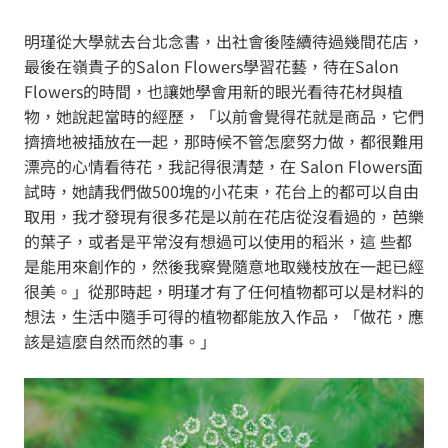
明瑾從大學就去台北念書，出社會後陸續待過幾間花店，
最後在嶺貴子的Salon Flowers學習花藝，待在Salon
Flowers的時間，也讓她學會用新的眼光看待花材與植
物，她說起當時的經歷，「以前會覺得花就是商品，它們
擠擠地被插放在一起，那時候不管怎麼努力做，都很難用
漂亮的心情看待花，我記得很清楚，在 Salon Flowers面
試時，她請我們做500塊的小花束，花台上的都可以自由
取用，我才發現有很多花是以前在花店從沒看過的，芭樂
的葉子，或者是平常沒有想過可以使用的稻米，這 些都
是能用來創作的，然後我察覺隨意地取幾枝放在一起已經
很美。」從那時起，明瑾才有了任何植物都可以是材料的
想法，生活中隨手可得的植物都能放入作品，「做花，應
該是這麼自然而然的事。」