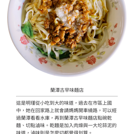
蘭潭古早味麵店
這是明瑾從小吃到大的味道，過去在市區上國
中，她在回家路上就會請媽媽開車繞路，可以經
過蘭潭看看水庫，再到蘭潭古早味麵店點碗乾
麵、切點滷味。乾麵是加入肉燥與一大坨蒜泥的
味道，滷味則是怎麼切都覺得划算。