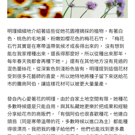
明瑾細細地介紹著這些從她花園裡摘採的植物，有著白
色、桃色的毛地黃，粉嫩如櫻花色的梅花石竹， 「梅花
石竹其實是在寒帶溫帶氣候才成長得出來的， 沒有想到
能在我家裡種出來，還長得那麼好，所以從種出來那年，
每年春天我都會再種下她。」還有在其他地方沒有見過的
混色蕾絲花，從深紫色到淺粉色皆有，明瑾提到這個花材
受到很多花藝師的喜愛，所以她特地將種子留下來送給花
市的攤商阿伯，讓這樣花材可以被更大量量產。
發自內心愛著花的明瑾，由於自家土地空間有限，她種花
多數時候還是只能自用，與其私藏她更樂於把成果和經驗
分享給花市的商販們，「有個阿伯也很喜歡種花，他連白
頭翁（同是寒帶溫帶的花，多數時候以進口為主）都能種
得很漂亮，我把我的種子給他們， 他們也能找到更多農