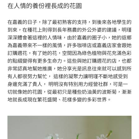
在人情的養份裡長成的花園
在嘉義的日子，除了最初熟客的支持，到後來各地學生的
到來，在種花上則得到長年務農的外公外婆的建議，明瑾
深深體會著這裡的人情味，由於嘉義的圈子小，她的返鄉
為嘉義帶來不一樣的風情，許多咖啡店或嘉義店家會跟她
訂購週花，有了她的花，空間因為綠色植物與花充滿色彩
的點綴變得有更多生命力。這些與她訂購週花的店，也都
非常認真地幫她推廣，她分享光是訊息往來就可以感到所
有人都很努力幫忙， 這樣的凝聚力讓明瑾不斷地感受到
身邊充滿了貴人， 明明沒有特別用力經營社群，可是一
切就像她的花園，從最初只是種些奶油黃的波斯菊，漸漸
地就長成現在繁花盛開、花樣多變的多彩世界。