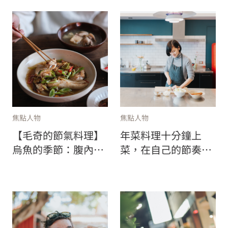
焦點人物
焦點人物
【毛奇的節氣料理】
年菜料理十分鐘上
烏魚的季節：腹內二
菜，在自己的節奏裡
吃與加了抱子芥菜的
過年—專訪飲食作家
花膠雞湯
盧怡安