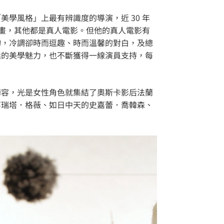
學風格」上最有辨識度的導演，近 30 年
動畫，其他都是真人電影。但他的真人電影有
物，冷調卻時而逗趣、時而溫馨的對白，及總
迷的美學魅力，也不斷獲得一線演員支持，每
陣容，光是女性角色就集結了奧斯卡影后法蘭
葛瑞塔．格薇、如日中天的史嘉蕾．喬韓森、