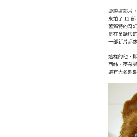
要談這部片，
來拍了 12
著獨特的奇
是在童話般
一部新片都
這樣的他，
西絲．麥朵
還有大名鼎