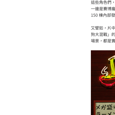
這些角色們
一邊是賽博龐
150 棟內
又譬如，片
狗大混戰」
場景，都是