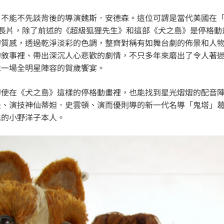
不能不先談背後的導演魏斯．安德森。這位可謂是當代美國在「美
 部長片，除了前述的《超級狐狸先生》和這部《犬之島》是停格
幻質感，透過乾淨淡彩的色調，整齊對稱有如舞台劇的佈景和人
的敘事裡、帶出深沉人心悲歡的劇情，不只多年來磨出了令人著
像一場全明星陣容的賀歲饗宴。
即使在《犬之島》這樣的停格動畫裡，也能找到星光熠熠的配音
曼、演技神仙蒂妲．史雲頓、演而優則導的新一代名導「鬼塔」
鼎的小野洋子本人。