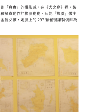
得到「真實」的攝影感。在《犬之島》裡，製
各種擬真動作的橡膠狗狗，及能「換臉」做出
髮女孩，她臉上的 297 顆雀斑讓製偶師為