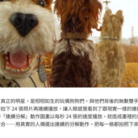
片真正的明星，是栩栩如生的玩偶狗狗們，與他們背後的無數雙
拍下 24 張照片再連續播放，讓人眼感覺看到了跟現實一樣的
「連續分解」動作圖畫以每秒 24 張的速度播放，就造成畫裡
結合——用真實的人偶擺出連續的分解動作，把每一格都拍照下