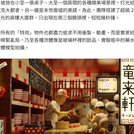
，被放在小至一張桌子、大至一個房間的各種精美場景裡，打光
克大都會，另一邊是末世廢墟的美感。為此，團隊搭建了超過 2
部發光的高樓大廈群，只出現在兩三個鏡頭裡，短短幾秒鐘。
中所有的「特效」物件也都盡力追求不用後製、動畫，而是實景
的棉絮亂局，乃至各種流體像是玻璃杯裡的飲品、實驗瓶中的藥
實體模型拍攝。