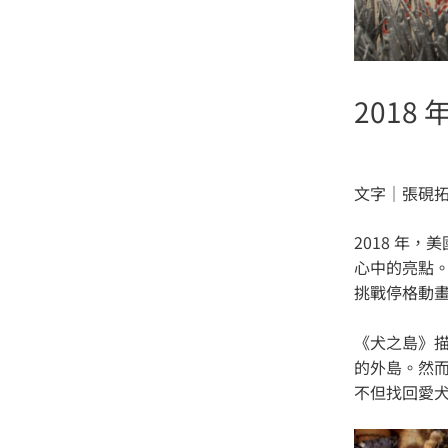
201
文字｜張硯拓
2018 年，
心中的亮點
挑戰停格動
《犬之島》
的外島。然
不但找回愛