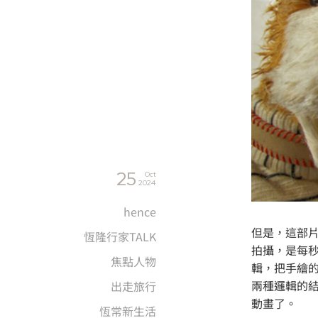
25
Oct
2024
hence
但是，這部
恆隆行家TALK
拍攝，是每秒
焦點人物
輯，把手繪的
兩種邏輯的
出走旅行
動畫了。
恆常新生活