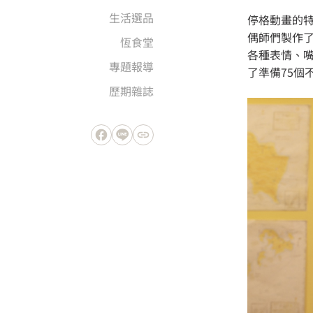
生活選品
停格動畫的
偶師們製作
恆食堂
各種表情、嘴
專題報導
了準備75個
歷期雜誌