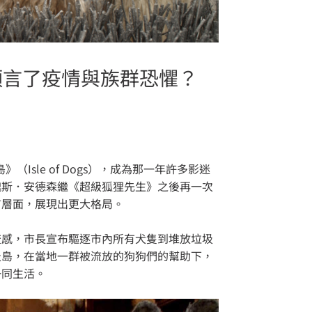
事預言了疫情與族群恐懼？
（Isle of Dogs），成為那一年許多影迷
魏斯．安德森繼《超級狐狸先生》之後再一次
言層面，展現出更大格局。
流感，市長宣布驅逐市內所有犬隻到堆放垃圾
圾島，在當地一群被流放的狗狗們的幫助下，
一同生活。