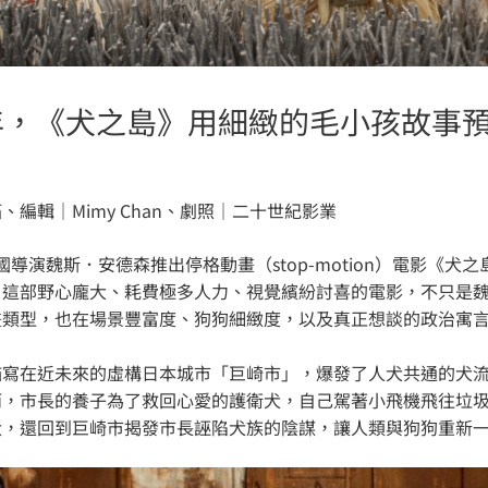
8 年，《犬之島》用細緻的毛小孩故
、編輯｜Mimy Chan、劇照｜二十世紀影業
美國導演魏斯．安德森推出停格動畫（stop-motion）電影《犬之島》
。這部野心龐大、耗費極多人力、視覺繽紛討喜的電影，不只是
畫類型，也在場景豐富度、狗狗細緻度，以及真正想談的政治寓
描寫在近未來的虛構日本城市「巨崎市」，爆發了人犬共通的犬
而，市長的養子為了救回心愛的護衛犬，自己駕著小飛機飛往垃
犬，還回到巨崎市揭發市長誣陷犬族的陰謀，讓人類與狗狗重新