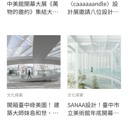
中美館開幕大展《萬
〈caaaaaandle〉設
物的邀約》集結大師
計展邀請八位設計
新銳逾90件作品，高
師，打破功能思考的
達23公尺的梁慧圭作
限制，重新想像燭台
品首度亮相！
文化探索
文化探索
開箱臺中綠美圖！ 建
SANAA設計！臺中市
築大師妹島和世、西
立美術館年底開幕，
澤立衛帶逛，「希望
邀請梁慧圭 x 林明