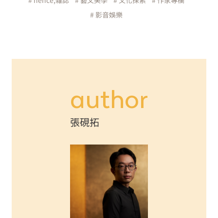
# hence,雜誌
# 藝文美學
# 文化探索
# 作家專欄
# 影音娛樂
author
張硯拓