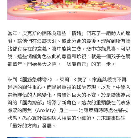
當年，皮克斯的團隊為這些「情緒」們寫了一趟動人的歷
險，讓他們在浪跡天涯、彼此分合的最後，理解到所有情
緒都有存在的意義，喜中能夠生悲，悲中亦能見喜。可以
說，這些情緒角色彼此的尊重和珍視，就是一個孩子在脫
離童年、開始長大之際，「認識自己」的第一步。
來到《腦筋急轉彎2》，萊莉 13 歲了，家庭與親情不再
是她的關注重心，而是最重視的球隊表現、以及上中學入
選新隊伍的人際變化，帶給她巨大的不安。於是續集為萊
莉的「腦內總部」增添了新角色，這次的重頭戲在代表焦
慮感的阿焦（Anxiety）身上——她讓萊莉時時處在警戒
狀態，悉心算計每個與人相處的小細節，只求讓事態往
「最好的方向」發展。