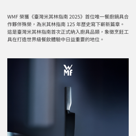
WMF 榮獲《臺灣米其林指南 2025》首位唯一餐廚鍋具合
作夥伴殊榮，為米其林指南 125 年歷史寫下嶄新篇章。
這是臺灣米其林指南首次正式納入廚具品類，象徵烹飪工
具在打造世界級餐飲體驗中日益重要的地位。