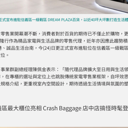
日正式宣布進駐信義區一級戰區 DREAM PLAZA百貨，以近40坪大坪數打造
貨零售業開幕潮不斷，消費者對於百貨的期待已不僅止於購物，
yle 恆隆行作為精品家電與生活品牌的零售代理，近年亦因應此趨勢
t南港、誠品生活台南，今(24)日更正式宣布進駐位在信義區一級戰區
定位。
售事業群副總經理陳佩金表示：「隨代理品牌擴大至日用與生活
牌，在專櫃的選址與定位上也跳脫傳統家電零售業框架，自坪效
及規格介紹，更重視室內空間設計，期待透過生活情境與氛圍的
最大櫃位亮相 Crash Baggage 店中店搞怪時髦