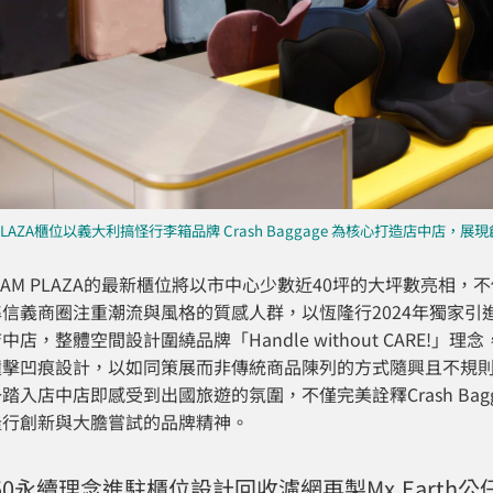
 PLAZA櫃位以義大利搞怪行李箱品牌 Crash Baggage 為核心打造店中
EAM PLAZA的最新櫃位將以市中心少數近40坪的大坪數亮相
信義商圈注重潮流與風格的質感人群，以恆隆行2024年獨家引進的義大
中店，整體空間設計圍繞品牌「Handle without CARE
撞擊凹痕設計，以如同策展而非傳統商品陳列的方式隨興且不規
踏入店中店即感受到出國旅遊的氛圍，不僅完美詮釋Crash Ba
隆行創新與大膽嘗試的品牌精神。
e2050永續理念進駐櫃位設計回收濾網再製Mx.Earth