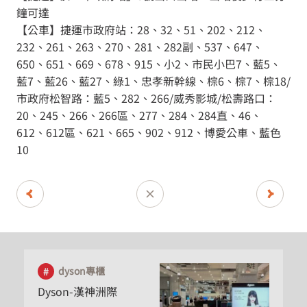
鐘可達
【公車】捷運市政府站：28、32、51、202、212、
百貨專櫃
232、261、263、270、281、282副、537、647、
hengstyle 恆隆行-漢神
650、651、669、678、915、小2、市民小巴7、藍5、
洲際
藍7、藍26、藍27、綠1、忠孝新幹線、棕6、棕7、棕18/
市政府松智路：藍5、282、266/威秀影城/松壽路口：
20、245、266、266區、277、284、284直、46、
台中市
612、612區、621、665、902、912、博愛公車、藍色
10
(406) 台灣 台中市北屯區崇德路三段 865 號 B1
dyson專櫃
Dyson-漢神洲際