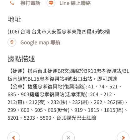
撥打電話
Line 線上聯絡
百貨專櫃
地址
hengstyle 恆隆行-漢神
(106) 台灣 台北市大安區忠孝東路四段45號8樓
洲際
Google map 導航
據點描述
台中市
【捷運】搭乘台北捷運BR文湖線於BR10忠孝復興站/BL
(406) 台灣 台中市北屯區崇德路三段 865 號 B1
板南線於BL15忠孝復興站4號出口出站，即可到達
【公車】捷運忠孝復興站(復興南路): 41、74、521、
685、903捷運忠孝復興站(忠孝東路): 204、212、
212(直)、212(夜)、232(快)、232(副)、262、262(區)、
299、600、605、605(新台)、919、1815、1815(區)、
5201、5203、5500、台北觀光巴士紅線
dyson專櫃
Dyson-漢神洲際