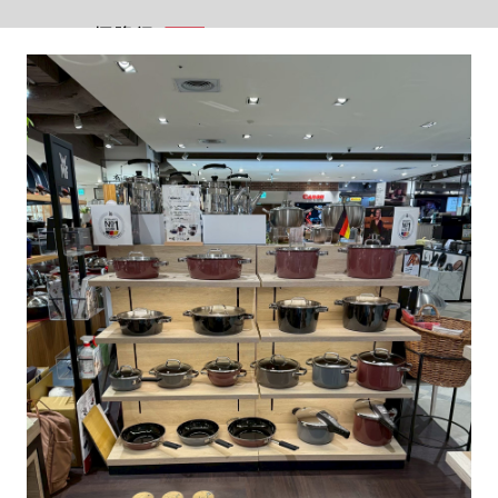
首頁
百貨專櫃據點
locations
百貨據點列表
hengstyle 恆隆行在 全部地區 共有 66 個 所有櫃位類
型，歡迎立即用 Google 導航至恆隆行專櫃，或是用
Line 與專櫃聯絡。