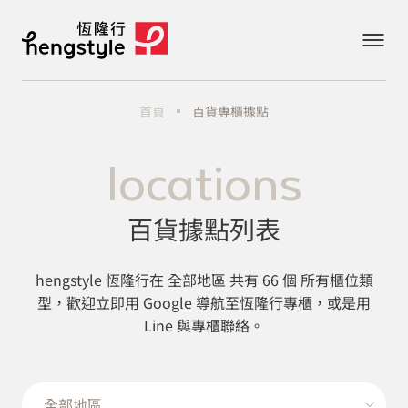
首頁
百貨專櫃據點
locations
百貨據點列表
hengstyle 恆隆行在 全部地區 共有 66 個 所有櫃位類
型，歡迎立即用 Google 導航至恆隆行專櫃，或是用
Line 與專櫃聯絡。