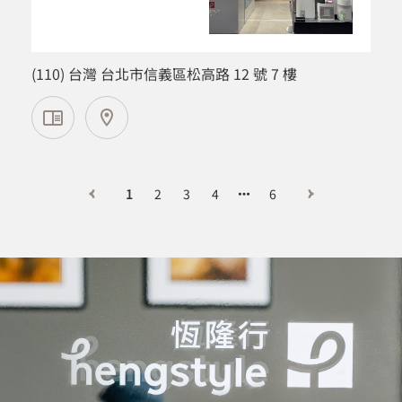
台北市
(110) 台灣 台北市信義區松高路 12 號 7 樓
1
2
3
4
6