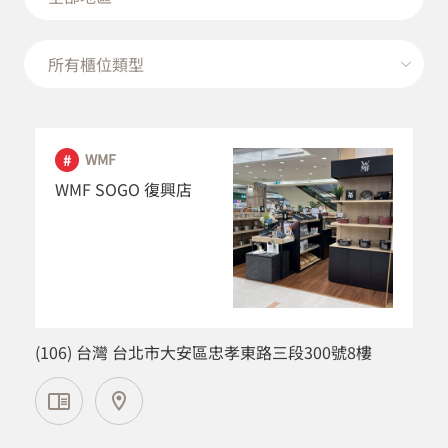
WMF
WMF SOGO 復興店
台北市
(106) 台灣 台北市大安區忠孝東路三段300號8樓