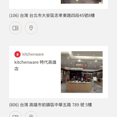
台北市
(106) 台灣 台北市大安區忠孝東路四段45號8樓
kitchenware
kitchenware 時代高雄
店
高雄市
(806) 台灣 高雄市前鎮區中華五路 789 號 5樓